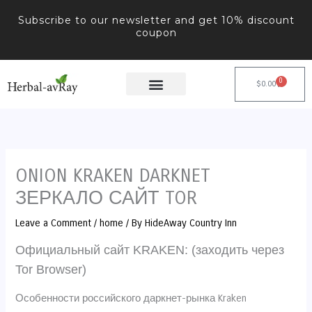
Skip
Subscribe to our newsletter and get 10% discount
to
coupon
content
0
Cart
$
0.00
ONION KRAKEN DARKNET
ЗЕРКАЛО САЙТ TOR
Leave a Comment
/
home
/ By
HideAway Country Inn
Официальный сайт KRAKEN: (заходить через
Tor Browser)
Особенности российского даркнет-рынка Kraken