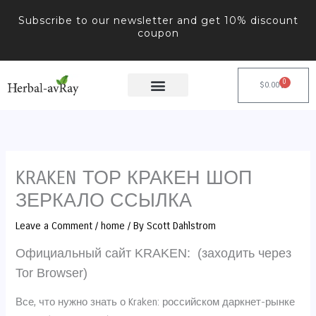
Skip
Subscribe to our newsletter and get 10% discount
to
coupon
content
0
Cart
$
0.00
KRAKEN ТОР КРАКЕН ШОП
ЗЕРКАЛО ССЫЛКА
Leave a Comment
/
home
/ By
Scott Dahlstrom
Официальный сайт KRAKEN: (заходить через
Tor Browser)
Все, что нужно знать о Kraken: российском даркнет-рынке