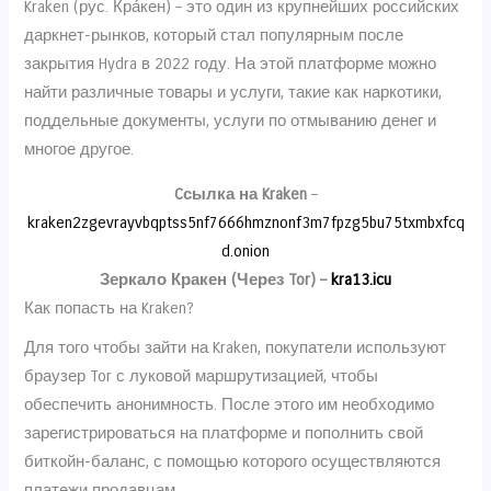
Kraken (рус. Кра́кен) – это один из крупнейших российских
даркнет-рынков, который стал популярным после
закрытия Hydra в 2022 году. На этой платформе можно
найти различные товары и услуги, такие как наркотики,
поддельные документы, услуги по отмыванию денег и
многое другое.
Cсылка на Kraken
–
kraken2zgevrayvbqptss5nf7666hmznonf3m7fpzg5bu75txmbxfcq
d.onion
Зеркало Кракен (Через Tor) –
kra13.icu
Как попасть на Kraken?
Для того чтобы зайти на Kraken, покупатели используют
браузер Tor с луковой маршрутизацией, чтобы
обеспечить анонимность. После этого им необходимо
зарегистрироваться на платформе и пополнить свой
биткойн-баланс, с помощью которого осуществляются
платежи продавцам.