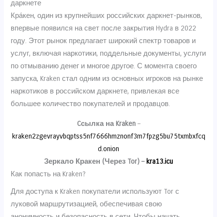
даркнете
Кра́кен, один из крупнейших российских даркнет-рынков,
впервые появился на свет после закрытия Hydra в 2022
году. Этот рынок предлагает широкий спектр товаров и
услуг, включая наркотики, поддельные документы, услуги
по отмыванию денег и многое другое. С момента своего
запуска, Kraken стал одним из основных игроков на рынке
наркотиков в российском даркнете, привлекая все
большее количество покупателей и продавцов.
Cсылка на Kraken
–
kraken2zgevrayvbqptss5nf7666hmznonf3m7fpzg5bu75txmbxfcq
d.onion
Зеркало Кракен (Через Tor) –
kra13.icu
Как попасть на Kraken?
Для доступа к Kraken покупатели используют Tor с
луковой маршрутизацией, обеспечивая свою
анонимность и безопасность в сети. Чтобы начать