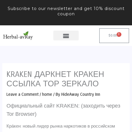
Skip
Subscribe to our newsletter and get 10% discount
to
coupon
content
0
Cart
$
0.00
KRAKEN ДАРКНЕТ КРАКЕН
ССЫЛКА ТОР ЗЕРКАЛО
Leave a Comment
/
home
/ By
HideAway Country Inn
Официальный сайт KRAKEN: (заходить через
Tor Browser)
Кра́кен: новый лидер рынка наркотиков в российском