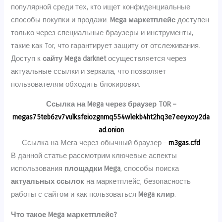
популярной среди тех, кто ищет конфиденциальные
способы покупки и продажи.
Mega маркетплейс
доступен
только через специальные браузеры и инструменты,
такие как Tor, что гарантирует защиту от отслеживания.
Доступ к
сайту Mega darknet
осуществляется через
актуальные ссылки и зеркала, что позволяет
пользователям обходить блокировки.
Ссылка на Mega через браузер TOR –
megas75teb6zv7vulksfeiozgnmq554wlekb4ht2hq3e7eeyxoy2da
ad.onion
Ссылка на Мега через обычный браузер –
m3gas.cfd
В данной статье рассмотрим ключевые аспекты
использования
площадки Mega
, способы поиска
актуальных ссылок
на маркетплейс, безопасность
работы с сайтом и как пользоваться
Mega клир
.
Что такое Mega маркетплейс?