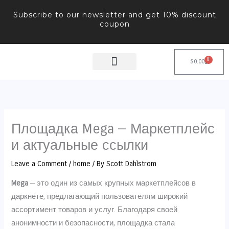
Skip
Subscribe to our newsletter and get 10% discount
to
coupon
content
0
Cart
$
0.00
Площадка Mega — Маркетплейс
и актуальные ссылки
Leave a Comment
/
home
/ By
Scott Dahlstrom
Mega
— это один из самых крупных маркетплейсов в
даркнете, предлагающий пользователям широкий
ассортимент товаров и услуг. Благодаря своей
анонимности и безопасности, площадка стала