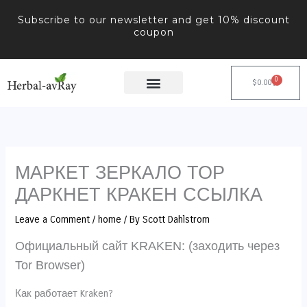
Skip
Subscribe to our newsletter and get 10% discount
to
coupon
content
0
Cart
$
0.00
МАРКЕТ ЗЕРКАЛО ТОР
ДАРКНЕТ КРАКЕН ССЫЛКА
Leave a Comment
/
home
/ By
Scott Dahlstrom
Официальный сайт KRAKEN: (заходить через
Tor Browser)
Как работает Kraken?