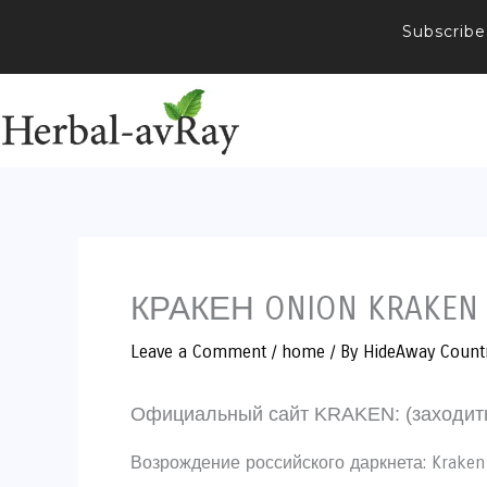
Skip
Subscribe
to
content
КРАКЕН ONION KRAKEN
Leave a Comment
/
home
/ By
HideAway Count
Официальный сайт KRAKEN: (заходить 
Возрождение российского даркнета: Kraken