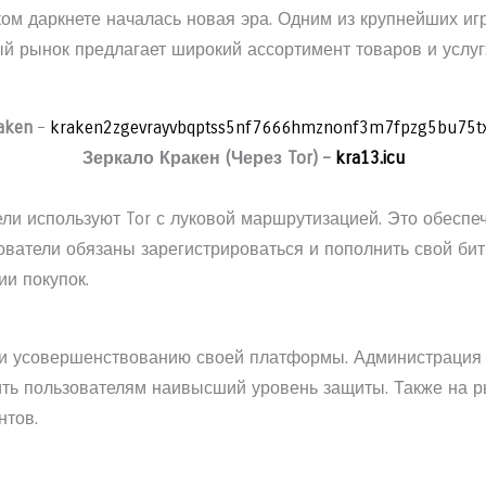
ком даркнете началась новая эра. Одним из крупнейших игр
нный рынок предлагает широкий ассортимент товаров и услуг
aken
–
kraken2zgevrayvbqptss5nf7666hmznonf3m7fpzg5bu75t
Зеркало Кракен (Через Tor) –
kra13.icu
тели используют Tor с луковой маршрутизацией. Это обесп
ователи обязаны зарегистрироваться и пополнить свой бит
и покупок.
ю и усовершенствованию своей платформы. Администрация
ить пользователям наивысший уровень защиты. Также на 
нтов.