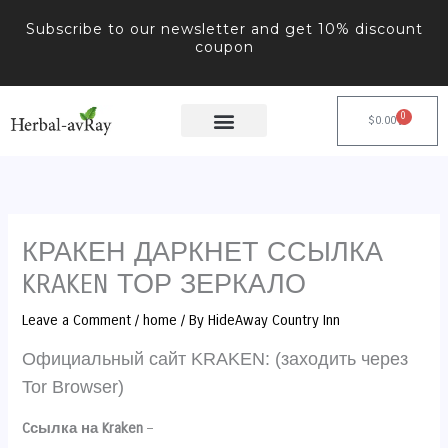
Skip
Subscribe to our newsletter and get 10% discount
to
coupon
content
0
Cart
$
0.00
КРАКЕН ДАРКНЕТ ССЫЛКА
KRAKEN ТОР ЗЕРКАЛО
Leave a Comment
/
home
/ By
HideAway Country Inn
Официальный сайт KRAKEN: (заходить через
Tor Browser)
Cсылка на Kraken
–