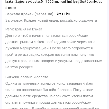
kraken2zgevrayvbqptss5nf7666hmznonf3m7fpzg5bu75txmbxfcq
d.onion
Зеркало Кракен (Через Tor) –
kra13.icu
Заголовок: Кра́кен: новый лидер российского даркнета
Регистрация на Kraken
Для того чтобы начать пользоваться российским
даркнет-рынком Kraken, необходимо зайти через Tor с
луковой маршрутизацией. После этого потребуется
пройти регистрацию, которая позволит вам получить
доступ к различным товарам и услугам, представленным
на этом ресурсе.
Биткойн-баланс и оплата
Одним из ключевых аспектов использования Kraken
является пополнение биткойн-баланса. Покупатели
должны внести средства на свой счет, чтобы потом
оплатить покупки у продавцов на этом российском
даркнет-рынке. Биткойн является основной валютой на