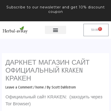
Skip
Subscribe to our newsletter and get 10% discount
to
coupon
content
0
Cart
$
0.00
ДАРКНЕТ МАГАЗИН САЙТ
ОФИЦИАЛЬНЫЙ KRAKEN
КРАКЕН
Leave a Comment
/
home
/ By
Scott Dahlstrom
Официальный сайт KRAKEN: (заходить через
Tor Browser)