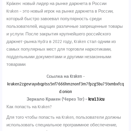
Кра́кен: новый лидер на рынке даркнета в России
Kraken – это новый игрок на рынке даркнета в России,
который быстро завоевал популярность среди
пользователей, ищущих различные запрещенные товары
и услуги. После закрытия крупнейшего российского
даркнет-рынка Hydra в 2022 году, Kraken стал одним из
самых популярных мест для торговли наркотиками,
поддельными документами и другими незаконными
товарами.
Cсылка на Kraken
–
kraken2zgevrayvbqptss5nf7666hmznonf3m7fpzg5bu75txmbxfcq
d.onion
Зеркало Кракен (Через Tor) –
kra13.icu
Как попасть на Kraken?
Для того чтобы попасть на Kraken, пользователи должны
использовать специальное программное обеспечение,